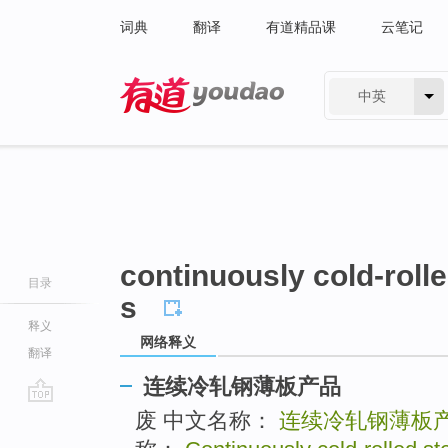
词典
翻译
有道精品课
云笔记
中英
有道 - 网易旗下搜索
continuously cold-roll
目录
s
释义
网络释义
翻译
连续冷轧钢薄板产品
go
废 中文名称：
连续冷轧钢薄板
top