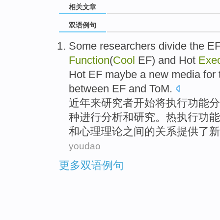
相关文章
双语例句
Some
researchers
divide
the
E
Function
(
Cool
EF)
and
Hot
Exe
Hot EF maybe
a
new
media
for
between
EF
and
ToM.
近年来
研究者
开始将
执行
功能
分
种进行分析
和
研究
。热执行功能
和
心理理论
之间
的
关系
提供
了
新
youdao
更多双语例句