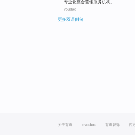
专业化
整合
营销
服务
机构。
youdao
更多双语例句
关于有道
Investors
有道智选
官