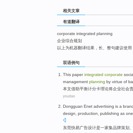
top
相关文章
有道翻译
corporate integrated planning
企业综合规划
以上为机器翻译结果，长、整句建议使用
双语例句
This paper
integrated
corporate
socia
management
planning
by virtue
of
ba
本文
借助
平衡
计分卡理论
将
企业
社会
youdao
Dongguan Enet
advertising
is
a
bran
design
,
production
,
publishing
as
one
东莞
快易
广告
设计
是
一家集
品牌
策划