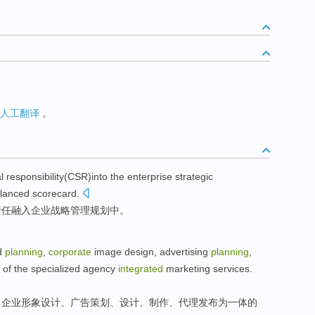
人工翻译
。
l
responsibility
(CSR)into the
enterprise
strategic
lanced
scorecard
.
责任
融入
企业
战略
管理
规划
中。
d
planning
,
corporate
image
design
, advertising
planning
,
of the
specialized agency
integrated
marketing
services
.
、
企业
形象
设计
、广告策划、设计、
制作
、
代理
发布
为
一体
的