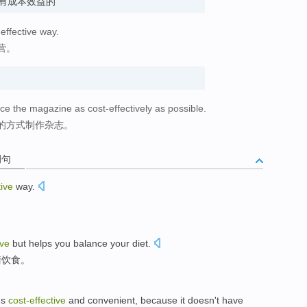
ved. 有成本效益的
effective way.
营。
e the magazine as cost-effectively as possible.
的方式制作杂志。
例句
tive
way
.
ive
but helps
you
balance
your diet
.
衡
饮食。
's
cost-effective
and
convenient
,
because
it
doesn't
have