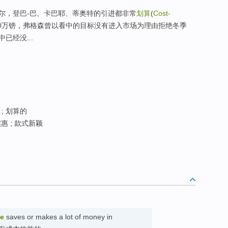
尔，登巴-巴、卡巴耶、蒂奥特的引进都非常
划算
(
Cost-
00万镑，弗格森曾以看中的目标没有进入市场为理由拒绝冬季
已经没...
; 划算的
惠 ; 款式新颖
ve
saves or makes a lot of money in