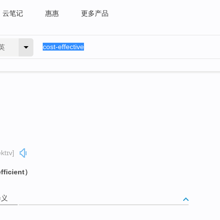
云笔记
惠惠
更多产品
英
ektɪv]
icient）
释义