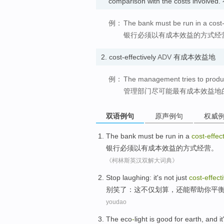
comparison with the costs invol
例：
The bank must be run in a cost-
银行必须以有成本效益的方式经
2.
cost-effectively
ADV
有成本效益地
例：
The management tries to produc
管理部门尽可能最有成本效益地
双语例句
原声例句
权威
The
bank
must be
run
in
a
cost-effec
银行
必须
以
有
成本
效益的
方式
经营
。
《柯林斯英汉双解大词典》
Stop
laughing
:
it's
not just
cost-effect
别
笑了
：
这
不仅
划算
，
还
能帮助
你
平
youdao
The
eco
-
light
is
good
for
earth
,
and
it