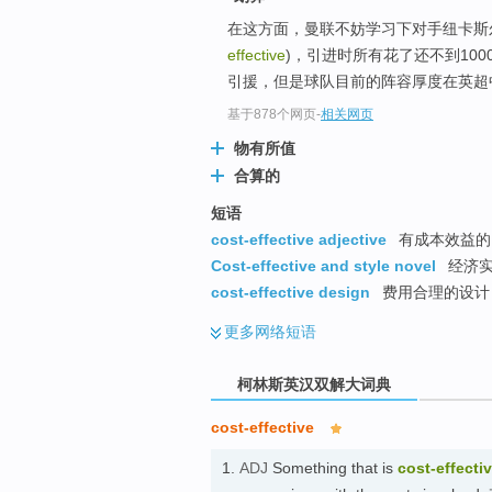
go
在这方面，曼联不妨学习下对手纽卡斯
top
effective
)，引进时所有花了还不到10
引援，但是球队目前的阵容厚度在英超中
基于878个网页
-
相关网页
物有所值
合算的
短语
cost-effective adjective
有成本效益的 
Cost-effective and style novel
经济实
cost-effective design
费用合理的设计
更多
网络短语
柯林斯英汉双解大词典
cost-effective
1.
ADJ
Something that is
cost-effecti