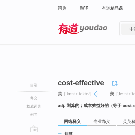
词典
翻译
有道精品课
中
有道 - 网易旗下搜索
cost-effective
目录
英
[ˌkɒst ɪˈfektɪv]
美
[ˌkɔːst ɪˈf
释义
adj. 划算的；成本效益好的（等于 cost-eff
权威词典
例句
网络释义
专业释义
英英
划算