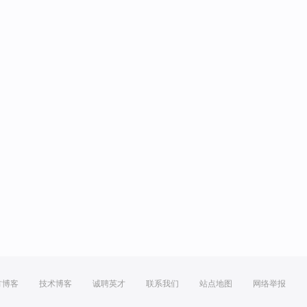
方博客
技术博客
诚聘英才
联系我们
站点地图
网络举报