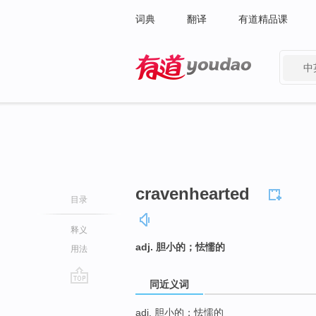
词典
翻译
有道精品课
中
有道 - 网易旗下搜索
cravenhearted
目录
释义
adj. 胆小的；怯懦的
用法
同近义词
go
top
adj. 胆小的；怯懦的