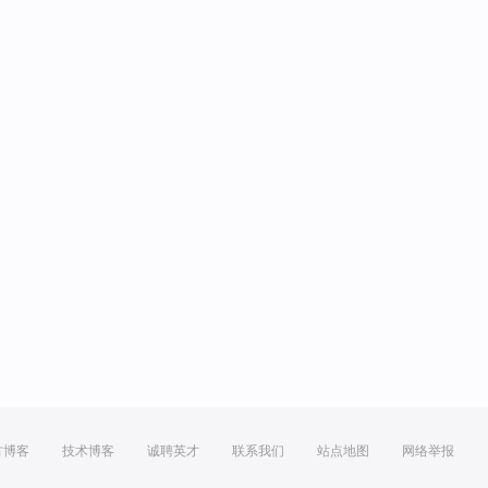
方博客
技术博客
诚聘英才
联系我们
站点地图
网络举报