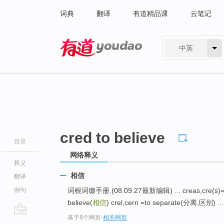
词典
翻译
有道精品课
云笔记
中英
有道 - 网易旗下搜索
cred to believe
目录
网络释义
释义
相信
翻译
例句
词根词缀手册.(08.09.27最新编辑) ... creas,cre(s)=t
believe(
相信
) crel,cern =to separate(分离,区别) ...
基于8个网页
-
相关网页
go