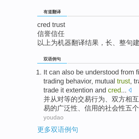
top
有道翻译
cred trust
信誉信任
以上为机器翻译结果，长、整句
双语例句
It can
also
be
understood
from
f
trading
behavior
,
mutual
trust
,
t
trade it extention and
cred
...
并
从
对等
的
交易
行为
、
双方相互
易的广泛性、信用的社会性
五个
youdao
更多双语例句