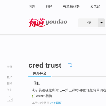
词典
翻译
有道精品课
云笔记
中英
有道 - 网易旗下搜索
cred trust
目录
网络释义
释义
信任
翻译
例句
考研英语强化班词汇---第三课时-谷雨轻松背单词右... ... 
任
credit 相信 ...
基于94个网页
-
相关网页
go