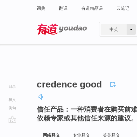
词典
翻译
有道精品课
云笔记
中英
有道 - 网易旗下搜索
credence good
目录
释义
信任产品：一种消费者在购买前
例句
依赖专家或其他信任来源的建议
go
top
网络释义
专业释义
英英释义