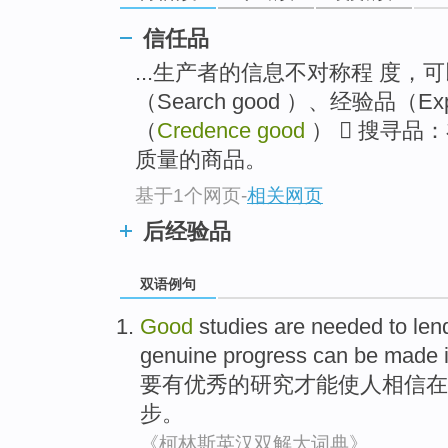
信任品
...生产者的信息不对称程 度
（Search good ）、经验品（Expe
（
Credence good
）  搜寻品
质量的商品。
基于1个网页
-
相关网页
后经验品
双语例句
Good
studies
are
needed to
len
genuine
progress
can be
made
要
有优秀
的
研究
才能
使
人相信
在
步
。
《柯林斯英汉双解大词典》