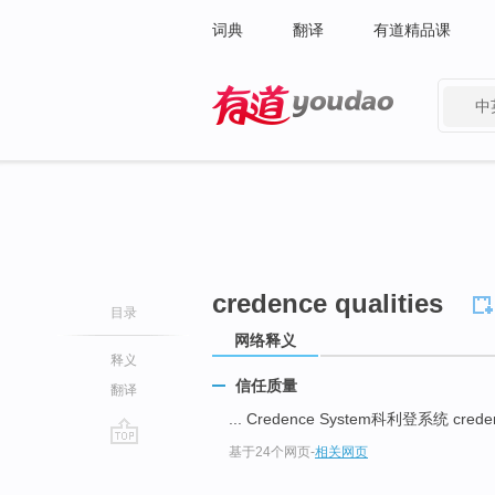
词典
翻译
有道精品课
中
有道 - 网易旗下搜索
credence qualities
目录
网络释义
释义
信任质量
翻译
... Credence System科利登系统 crede
基于24个网页
-
相关网页
go
top