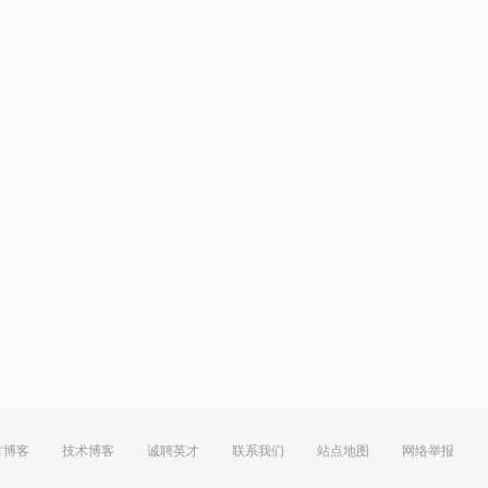
方博客
技术博客
诚聘英才
联系我们
站点地图
网络举报