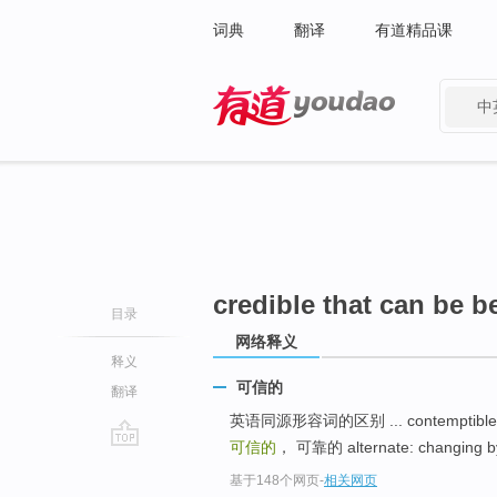
词典
翻译
有道精品课
中
有道 - 网易旗下搜索
credible that can be b
目录
网络释义
释义
可信的
翻译
英语同源形容词的区别 ... contemptible: des
可信的
， 可靠的 alternate: changing
go
基于148个网页
-
相关网页
top