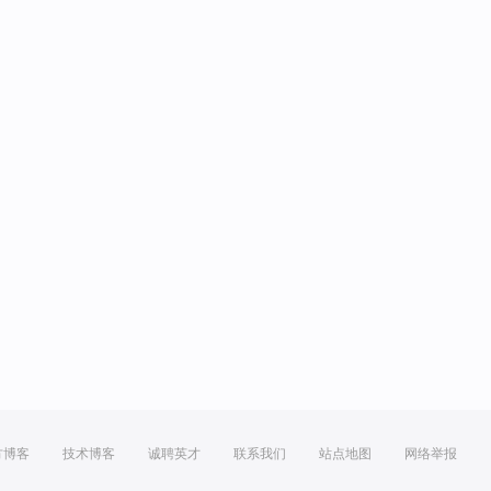
方博客
技术博客
诚聘英才
联系我们
站点地图
网络举报