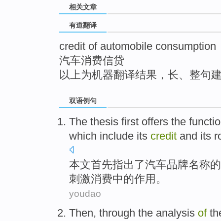
相关文章
top
有道翻译
credit of automobile consumption
汽车消费信贷
以上为机器翻译结果，长、整句
双语例句
The thesis
first
offers
the
functi
which
include
its
credit
and
its
r
本文
首先
指出
了
汽车
品牌
名称
的
刺激
消费
中的作用
。
youdao
Then
, through the
analysis
of
th