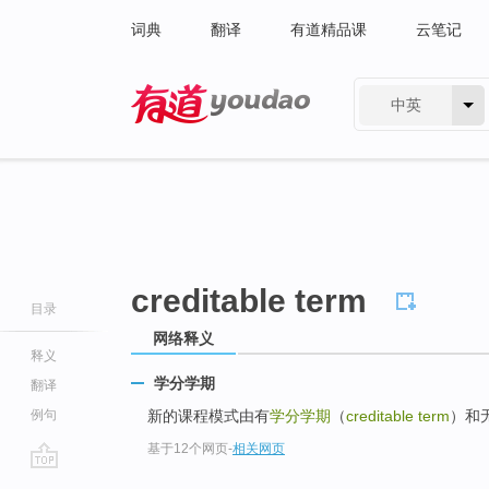
词典
翻译
有道精品课
云笔记
中英
有道 - 网易旗下搜索
creditable term
目录
网络释义
释义
学分学期
翻译
例句
新的课程模式由有
学分学期
（
creditable term
）和
基于12个网页
-
相关网页
go