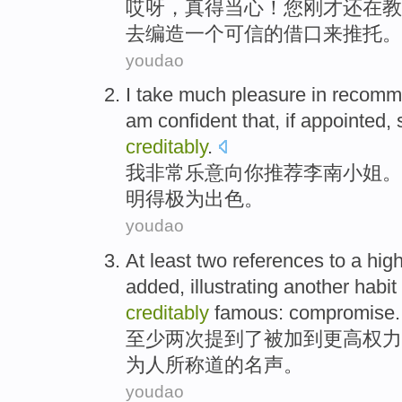
哎呀
，真
得当心
！
您
刚才
还在教
去
编造一个可信的借口来推托。
youdao
I
take much pleasure
in
recomm
am confident that,
if
appointed
,
creditably
.
我
非常
乐意向
你
推荐
李南
小姐
。
明得极为
出色。
youdao
At least
two
references
to a
hig
added
,
illustrating
another
habit
creditably
famous:
compromise
.
至少
两次
提到
了
被
加到
更高
权力
为人
所
称道
的名声。
youdao