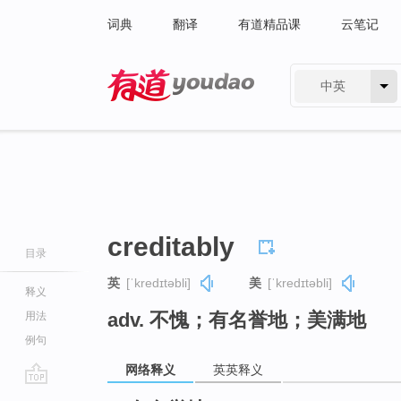
词典
翻译
有道精品课
云笔记
中英
有道 - 网易旗下搜索
creditably
目录
英
[ˈkredɪtəbli]
美
[ˈkredɪtəbli]
释义
adv. 不愧；有名誉地；美满地
用法
例句
网络释义
英英释义
go