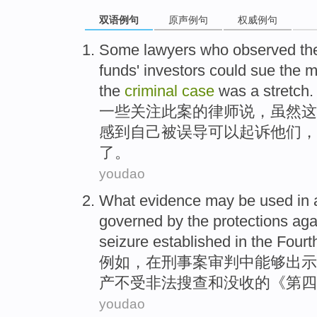
双语例句
原声例句
权威例句
Some
lawyers
who
observed
th
funds
' investors
could
sue
the 
the
criminal
case
was a stretch
.
一些
关注
此案的
律师
说
，虽然
这
感到自己
被
误导
可以
起诉
他们
，
了。
youdao
What
evidence
may be used
in
governed by
the
protections
aga
seizure
established
in the
Fourt
例如
，
在
刑事案
审判
中能够出示
产
不受非法
搜查
和
没收
的《第四
youdao