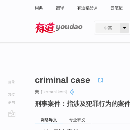
词典
翻译
有道精品课
云笔记
中英
有道 - 网易旗下搜索
criminal case
目录
美
[ˈkrɪmɪnl keɪs]
释义
刑事案件：指涉及犯罪行为的案
例句
网络释义
专业释义
go
top