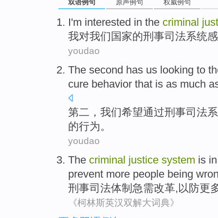
双语例句
原声例句
权威例句
I'm
interested
in the
criminal
jus
我
对
我们
国家
的
刑事
司法
系统
感
youdao
The second
has
us
looking to
th
cure
behavior
that
is
as
much as
第二
，
我们
希望
通过
刑事
司法
系
的
行为
。
youdao
The
criminal
justice
system
is i
prevent
more
people
being
wron
刑事
司法
体制
急需
改革
,
以防
更
《柯林斯英汉双解大词典》