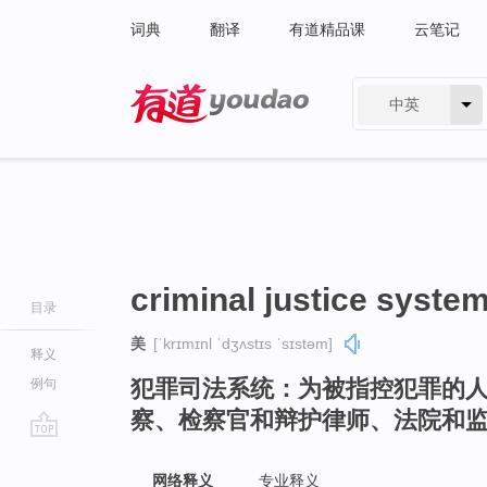
词典
翻译
有道精品课
云笔记
中英
有道 - 网易旗下搜索
criminal justice syste
目录
美
[ˈkrɪmɪnl ˈdʒʌstɪs ˈsɪstəm]
释义
犯罪司法系统：为被指控犯罪的
例句
察、检察官和辩护律师、法院和
go
top
网络释义
专业释义