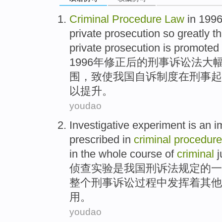
Criminal
Procedure
Law
in 199
private
prosecution
so
greatly
th
private
prosecution
is promoted
1996年修正后
的
刑事
诉讼法
大
围
，致使我国自诉制度在刑事起
以
提升
。
youdao
Investigative
experiment
is
an
i
prescribed
in
criminal
procedur
in
the whole
course
of
criminal
j
侦查
实验
是
我国
刑诉法
规定
的
一
整个
刑事诉讼
过程
中发挥
着其他
用
。
youdao