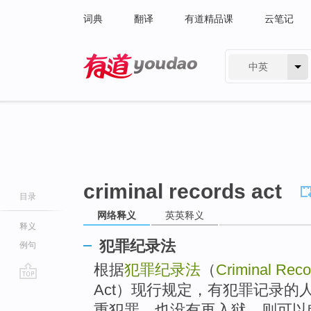
词典
翻译
有道精品课
云笔记
中英
有道 - 网易旗下搜索
criminal records act
目录
网络释义
英英释义
释义
犯罪纪录法
例句
根据
犯罪纪录法
（
Criminal Reco
Act）现行规定，有犯罪记录的
go
top
重犯罪，也没有再入狱，则可以申