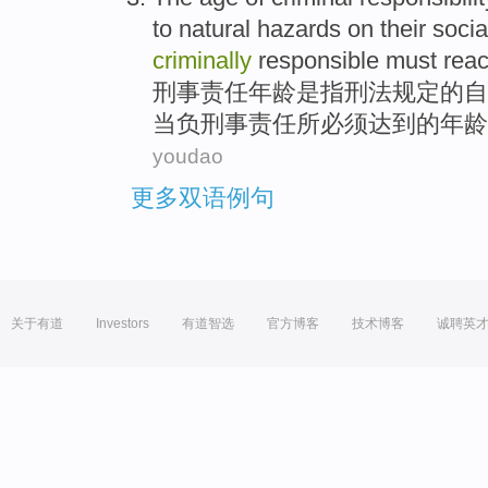
to
natural hazards
on
their
socia
criminally
responsible
must
rea
刑事
责任
年龄
是
指
刑法
规定
的
自
当
负
刑事
责任
所
必须
达到
的
年龄
youdao
更多双语例句
关于有道
Investors
有道智选
官方博客
技术博客
诚聘英