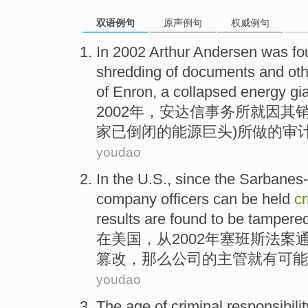
双语例句
原声例句
权威例句
In 2002 Arthur
Andersen
was fo
shredding
of
documents
and
ot
of
Enron
, a
collapsed
energy
gi
2002年，
安达信
事务所就
因
其
家
已倒闭
的
能源
巨头
)所做
的
审
youdao
In
the U.S
.,
since
the
Sarbanes
company
officers
can
be
held
cr
results are
found
to
be
tampered
在
美国
，
从
2002年
塞班斯
法案
篡改，那么
公司
的
主管就
有
可能
youdao
The
age
of
criminal
responsibilit