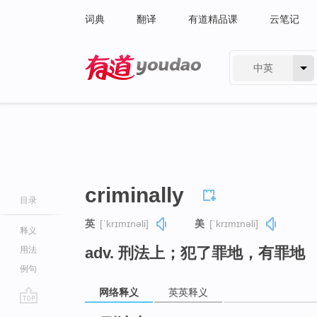
词典
翻译
有道精品课
云笔记
中英
有道 - 网易旗下搜索
criminally
目录
英
[ˈkrɪmɪnəli]
美
[ˈkrɪmɪnəli]
释义
adv. 刑法上；犯了罪地，有罪地
用法
例句
网络释义
英英释义
go