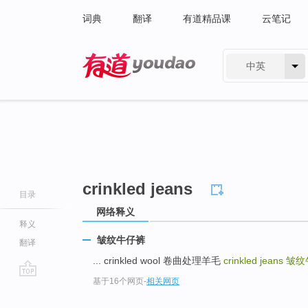
词典
翻译
有道精品课
云笔记
中英
有道 - 网易旗下搜索
crinkled jeans
目录
网络释义
释义
皱纹牛仔裤
翻译
... crinkled wool 卷曲处理羊毛
crinkled jeans
皱纹
基于16个网页
-
相关网页
go
top