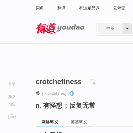
词典
翻译
有道精品课
云笔记
中英
有道 - 网易旗下搜索
crotchetiness
目录
美
[ˈkraːtʃətinəs]
释义
n. 有怪想；反复无常
用法
网络释义
英英释义
go
top