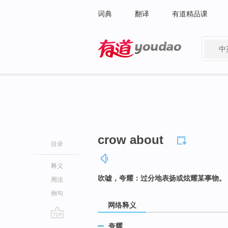
词典
翻译
有道精品课
中
有道 - 网易旗下搜索
crow about
目录
释义
吹嘘，夸耀：过分地表扬或炫耀某事物。
用法
例句
网络释义
go
夸耀