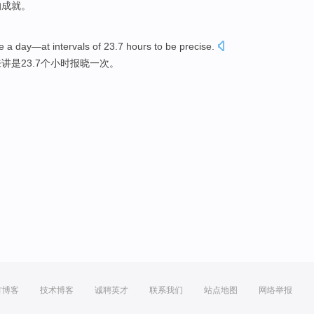
的
成就
。
e
a day
—at
intervals
of 23.7
hours
to
be
precise
.
讲是23.7
个小时
报晓
一
次
。
方博客
技术博客
诚聘英才
联系我们
站点地图
网络举报