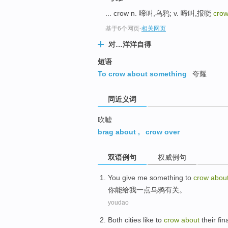
top
... crow n. 啼叫,乌鸦; v. 啼叫,报晓
crow
基于6个网页
-
相关网页
对…洋洋自得
短语
To crow about something
夸耀
同近义词
吹嘘
brag about
,
crow over
双语例句
权威例句
You
give
me
something
to
crow
abou
你
能给
我
一点
乌鸦
有关
。
youdao
Both
cities
like
to
crow
about
their
fin