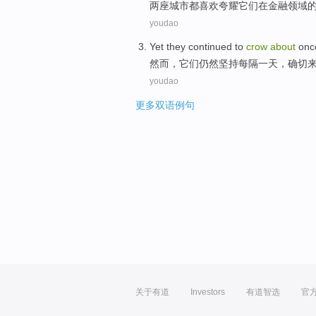
两
座城市
都喜欢
夸耀
它们
在
金融
领域
youdao
Yet
they
continued
to
crow
about
onc
然而
，
它们
仍然坚持
每
隔
一
天，确切来
youdao
更多双语例句
关于有道
Investors
有道智选
官