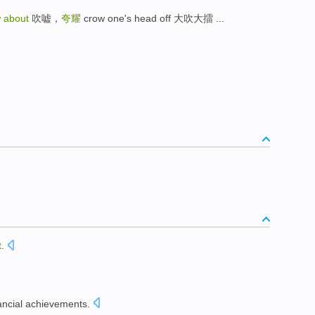
 about
吹嘘，
夸耀
crow one's head off 大吹大擂 ...
t
.
ancial
achievements
.