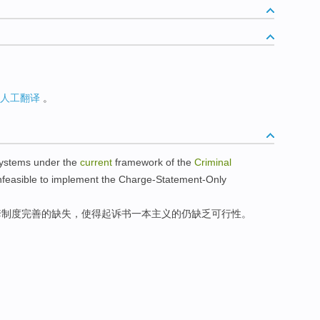
人工翻译
。
ystems
under
the
current
framework
of
the
Criminal
infeasible to implement
the
Charge-Statement-Only
套
制度
完善的缺失，使得
起诉书
一
本
主义
的仍
缺乏
可行性。