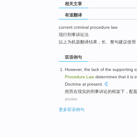
相关文章
top
有道翻译
current criminal procedure law
现行刑事诉讼法
以上为机器翻译结果，长、整句建议使用
双语例句
However
,
the
lack
of
the
supporting
s
Procedure
Law
determines that it is 
Doctrine
at
present
.
然而
在现实
的
刑事
诉讼
的
框架
下
，
配
youdao
更多双语例句