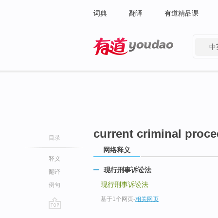
词典
翻译
有道精品课
中
有道 - 网易旗下搜索
current criminal proc
目录
网络释义
释义
现行刑事诉讼法
翻译
现行刑事诉讼法
例句
基于1个网页
-
相关网页
go