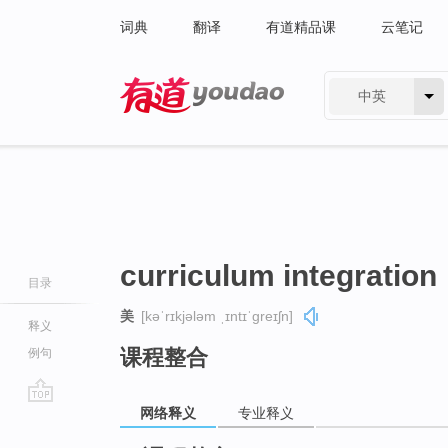
词典
翻译
有道精品课
云笔记
中英
有道 - 网易旗下搜索
curriculum integration
目录
美
[kəˈrɪkjələm ˌɪntɪˈɡreɪʃn]
释义
课程整合
例句
网络释义
专业释义
go
top