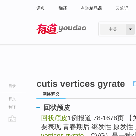
词典
翻译
有道精品课
云笔记
中英
有道 - 网易旗下搜索
cutis vertices gyrate
目录
网络释义
释义
回状颅皮
翻译
回状颅皮
1例报道 78-1678页 
要表现 青春期后 继发性 原发性 
go
top
vertices gyrate
，CVG）是一种