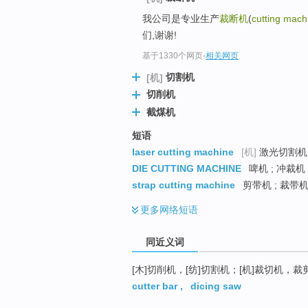
top
我公司是专业生产
裁断机
(
cutting mach
们,谢谢!
基于1330个网页
-
相关网页
切割机
[机]
切削机
截煤机
短语
laser cutting machine
[机]
激光切割机 
DIE CUTTING MACHINE
啤机 ; 冲裁机
strap cutting machine
剪带机 ; 裁带
更多
网络短语
同近义词
[木]切削机，[纺]切割机；[机]裁切机
cutter bar
,
dicing saw