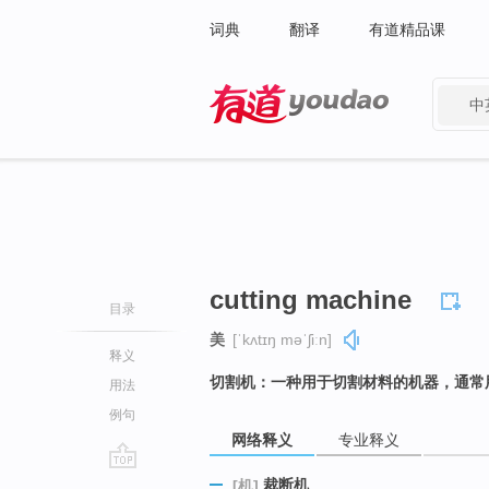
词典
翻译
有道精品课
中
有道 - 网易旗下搜索
cutting machine
目录
美
[ˈkʌtɪŋ məˈʃiːn]
释义
切割机：一种用于切割材料的机器，通常
用法
例句
网络释义
专业释义
go
裁断机
[机]