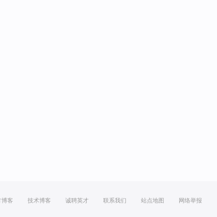
方博客
技术博客
诚聘英才
联系我们
站点地图
网络举报