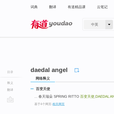
词典
翻译
有道精品课
云笔记
中英
有道 - 网易旗下搜索
daedal angel
目录
网络释义
释义
百变天使
翻译
... 春天瑞朵 SPRING RITTO
百变天使
;
DAEDAL A
基于4个网页
-
相关网页
go
top