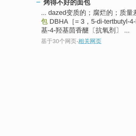
烤得不好的面包
... dazed变质的；腐烂的；质
包
DBHA［= 3，5-di-tertbutyl-
基-4-羟基茴香醚〔抗氧剂〕 ...
基于30个网页
-
相关网页