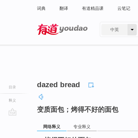
词典
翻译
有道精品课
云笔记
中英
有道 - 网易旗下搜索
dazed bread
目录
释义
变质面包；烤得不好的面包
go
网络释义
专业释义
top