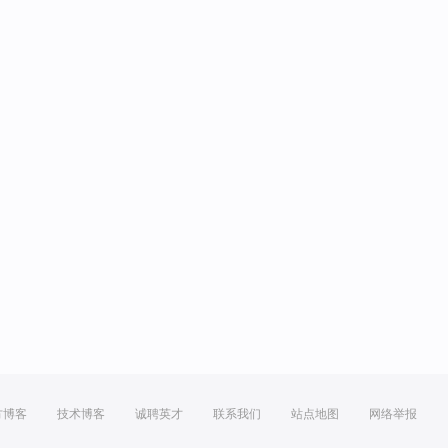
方博客
技术博客
诚聘英才
联系我们
站点地图
网络举报