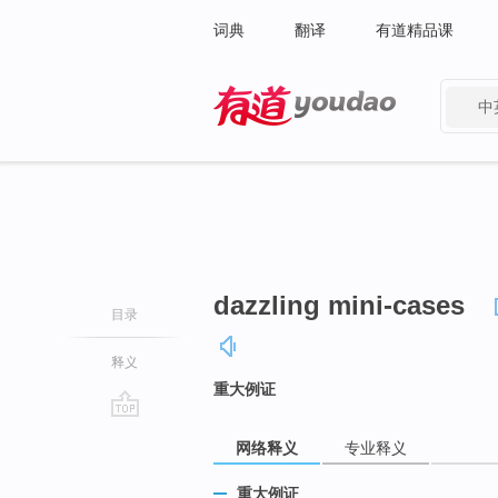
词典
翻译
有道精品课
中
有道 - 网易旗下搜索
dazzling mini-cases
目录
释义
重大例证
go
网络释义
专业释义
top
重大例证