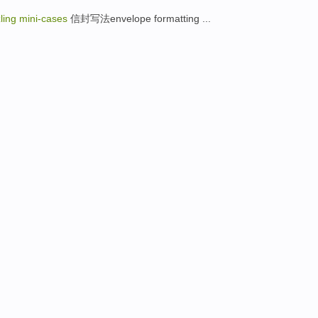
ng mini-cases
信封写法envelope formatting ...