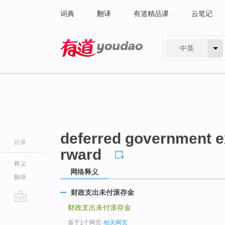
词典
翻译
有道精品课
云笔记
中英
有道 - 网易旗下搜索
deferred government e
目录
rward
释义
网络释义
翻译
财政支出未付滚存金
财政支出未付滚存金
go
top
基于1个网页
-
相关网页