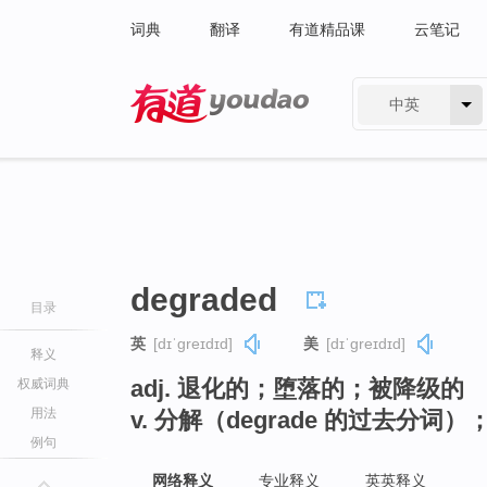
词典
翻译
有道精品课
云笔记
中英
有道 - 网易旗下搜索
degraded
目录
英
[dɪˈɡreɪdɪd]
美
[dɪˈɡreɪdɪd]
释义
adj. 退化的；堕落的；被降级的
权威词典
用法
v. 分解（degrade 的过去分
例句
网络释义
专业释义
英英释义