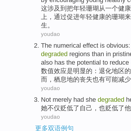
这
涉及到
把
年轻
珊瑚
从
一
个
健康
上，
通过
促进
年轻健康的珊瑚
来
生
。
youdao
The numerical
effect
is
obvious
degraded
regions
than
in
pristin
also
has
the
potential to
reduce
数值
效应
是
明显
的：
退化
地区
的
而
，
栖息地
的
丧失
也
有
可能
减少
youdao
Not
merely
had
she
degraded
h
她
不仅
贬低
了自己
，也贬低了
他
youdao
更多双语例句