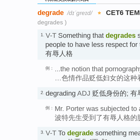
degrade
CET6 TEM
/dɪˈɡreɪd/
degrades )
V-T
Something that
degrades
s
1.
people to have less respect
有辱人格
...the notion that pornogra
例：
…色情作品贬低妇女的这种
degrading
ADJ
贬低身份的; 有
2.
Mr. Porter was subjected to 
例：
波特先生受到了有辱人格的
V-T
To
degrade
something mean
3.