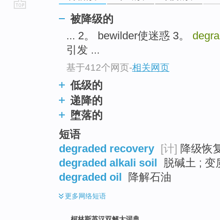
go
被降级的
top
... 2。 bewilder使迷惑 3。
degr
引发 ...
基于412个网页
-
相关网页
低级的
递降的
堕落的
短语
degraded recovery
[计]
降级恢复
degraded alkali soil
脱碱土 ; 
degraded oil
降解石油
更多
网络短语
柯林斯英汉双解大词典