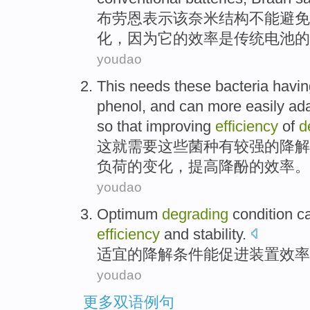
布劳
恩
表示
该
奈米结构
不能
避免
化，
因为
它
的
效率
是
传统
电池
的
youdao
This
needs
these
bacteria
havin
phenol
, and
can
more
easily ad
so that
improving
efficiency
of
d
这
就需要
这些
菌种
有
较强
的
降解
负荷
的
变化
，
提高
降酚的
效率
。
youdao
Optimum
degrading
condition
c
efficiency
and
stability
.
适宜
的
降解
条件
能
促进
装置
效率
youdao
更多双语例句