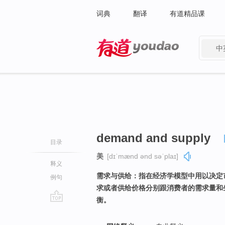
词典
翻译
有道精品课
中
有道 - 网易旗下搜索
demand and supply
目录
美
[dɪˈmænd ənd səˈplaɪ]
释义
需求与供给：指在经济学模型中用以决定
例句
求或者供给价格分别跟消费者的需求量和
衡。
go
top