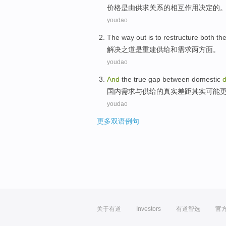
价格
是
由
供求
关系
的
相互作用
决定的
youdao
The way
out
is
to
restructure
both
th
解决
之
道
是
重建
供给
和
需求
两
方面。
youdao
And
the
true
gap between
domestic
国内
需求
与
供给
的
真实
差距
其实
可能
youdao
更多双语例句
关于有道
Investors
有道智选
官