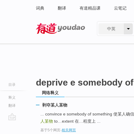
词典
翻译
有道精品课
云笔记
中英
有道 - 网易旗下搜索
deprive e somebody o
目录
网络释义
释义
剥夺某人某物
翻译
... convince e somebody of something 使某
人某物
to…extent 在…程度上 ...
go
基于5个网页
-
相关网页
top