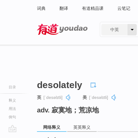
词典
翻译
有道精品课
云笔记
中英
有道 - 网易旗下搜索
desolately
目录
英
[ˈdesəlɪtli]
美
[ˈdesəlɪtli]
释义
adv. 寂寞地；荒凉地
用法
例句
网络释义
英英释义
go