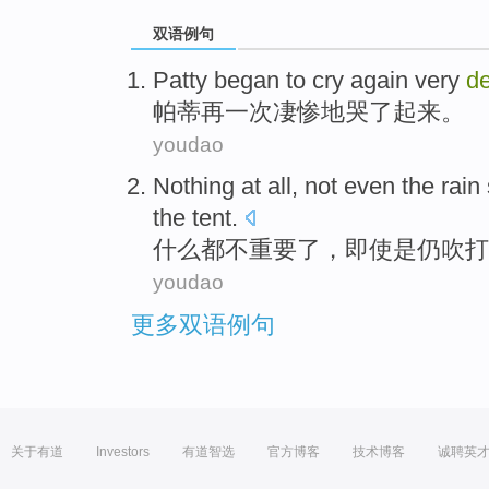
双语例句
Patty began
to cry
again
very
de
帕蒂
再一次
凄惨
地哭了起来。
youdao
Nothing
at all,
not even
the
rain
the
tent
.
什么
都不重要了，
即使
是
仍
吹打
youdao
更多双语例句
关于有道
Investors
有道智选
官方博客
技术博客
诚聘英