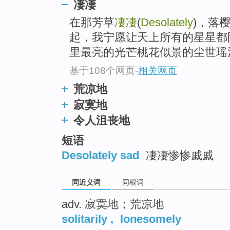
凄凄
top
在那芳草
凄凄
(
Desolately
)，落
起，我宁愿让天上所有的星星都
里最亮的光芒桃花似景的尘世瑶池
基于108个网页
-
相关网页
荒凉地
寂寞地
令人沮丧地
短语
Desolately sad
凄凄惨惨戚戚
同近义词
同根词
adv. 寂寞地；荒凉地
solitarily
,
lonesomely