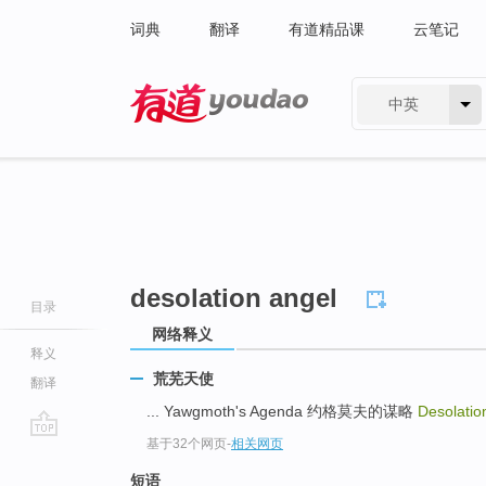
词典
翻译
有道精品课
云笔记
中英
有道 - 网易旗下搜索
desolation angel
目录
网络释义
释义
荒芜天使
翻译
... Yawgmoth's Agenda 约格莫夫的谋略
Desolatio
基于32个网页
-
相关网页
go
top
短语