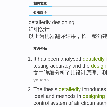
相关文章
top
有道翻译
detailedly designing
详细设计
以上为机器翻译结果，长、整句
双语例句
It has been
analysed
detailedly
testing
accuracy
and
the
design
文中详细
分析了
其
设计
原理
、
测
youdao
The thesis
detailedly
introduces
ideal
and
methods
in
designing
control
system
of
air
circumstan