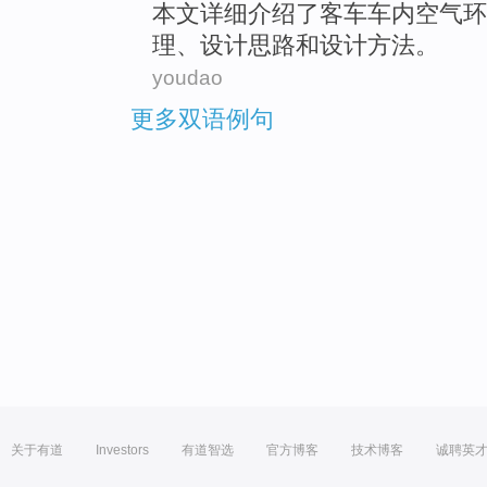
本文
详细
介绍了
客车
车内
空气
环
理
、
设计
思路
和
设计
方法
。
youdao
更多双语例句
关于有道
Investors
有道智选
官方博客
技术博客
诚聘英