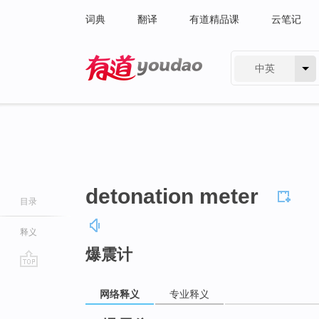
词典
翻译
有道精品课
云笔记
中英
有道 - 网易旗下搜索
detonation meter
目录
释义
爆震计
go
top
网络释义
专业释义