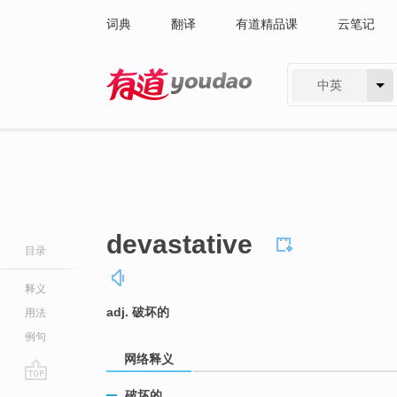
词典
翻译
有道精品课
云笔记
中英
有道 - 网易旗下搜索
devastative
目录
释义
adj. 破坏的
用法
例句
网络释义
go
破坏的