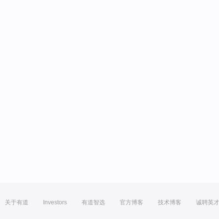
关于有道
Investors
有道智选
官方博客
技术博客
诚聘英