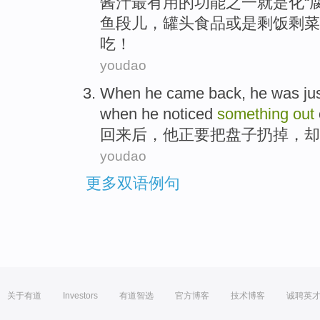
酱汁
最有
用
的
功能
之一
就是
化“
鱼
段儿，
罐头
食品
或是
剩饭
剩菜
吃！
youdao
When
he came back
,
he
was ju
when
he noticed
something
out
回来
后
，
他
正要
把
盘子
扔掉，
却
youdao
更多双语例句
关于有道
Investors
有道智选
官方博客
技术博客
诚聘英