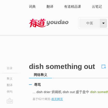
词典
翻译
有道精品课
云笔记
中英
有道 - 网易旗下搜索
dish something out
目录
网络释义
释义
辱骂
翻译
例句
... dish drier 烘碗机 dish out 盛于盘中
dish somet
基于62个网页
-
相关网页
go