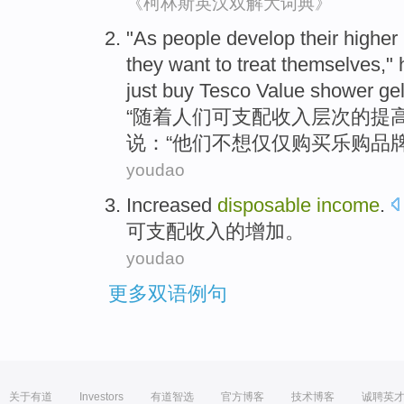
《柯林斯英汉双解大词典》
"
As
people
develop their
higher
they
want
to
treat
themselves
,"
just
buy
Tesco Value
shower ge
“
随着
人们
可支配
收入
层次
的
提
说
：“他们
不想
仅仅
购买
乐购
品
youdao
Increased
disposable
income
.
可支配
收入
的
增加
。
youdao
更多双语例句
关于有道
Investors
有道智选
官方博客
技术博客
诚聘英