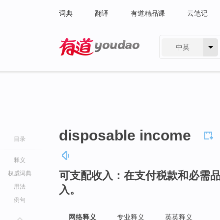
词典
翻译
有道精品课
云笔记
中英
有道 - 网易旗下搜索
disposable income
目录
释义
可支配收入：在支付税款和必需
权威词典
用法
入。
例句
网络释义
专业释义
英英释义