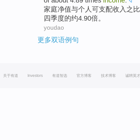
of
about
4.89
times
income
.
家庭
净值
与
个人
可支配
收入
之比
四季度
的
约4.90倍。
youdao
更多双语例句
关于有道
Investors
有道智选
官方博客
技术博客
诚聘英