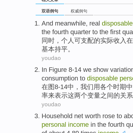
双语例句
权威例句
And meanwhile
,
real
disposable
the fourth
quarter
to
the first
qua
同时
，
个人
可支配
的实际
收入
在
基本
持平
。
youdao
In
Figure
8-14
we
show
variatio
consumption
to
disposable
pers
在
图
8-
14
中
，
我们
用各个
时期
中
率
来
表示
这两个
变量
之间的关系
youdao
Household
net worth
rose
to
ab
personal
income
in the
fourth q