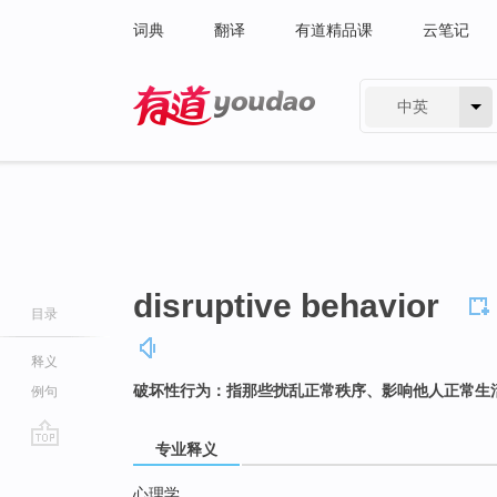
词典
翻译
有道精品课
云笔记
中英
有道 - 网易旗下搜索
disruptive behavior
目录
释义
破坏性行为：指那些扰乱正常秩序、影响他人正常生
例句
专业释义
go
top
心理学