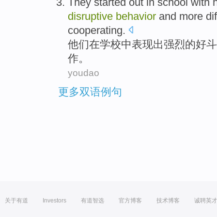
They
started
out
in
school
with h
disruptive
behavior
and
more dif
cooperating
.
他们
在
学校
中
表现
出
强烈
的
好斗
作
。
youdao
更多双语例句
关于有道
Investors
有道智选
官方博客
技术博客
诚聘英