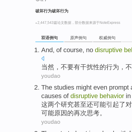
破坏行为破坏行为
·
2,447,543篇论文数据，部分数据来源于NoteExpress
双语例句
原声例句
权威例句
And,
of course
,
no
disruptive
be
当然
，
不要
有
干扰
性的
行为
，不
youdao
The
studies
might
even
prompt 
causes
of
disruptive
behavior
in
这
两个
研究
甚至还
可能
引起
了
对
可能
原因的再次思考。
youdao