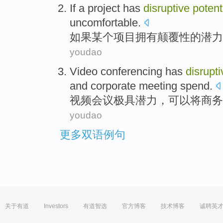
If
a project
has
disruptive
potent
uncomfortable
.
如果
某个
项目
拥有
颠覆性
的
潜力
youdao
Video
conferencing
has
disrupti
and
corporate
meeting
spend
.
视频
会议
极
具
潜力
，可以将
商务
youdao
更多双语例句
关于有道
Investors
有道智选
官方博客
技术博客
诚聘英