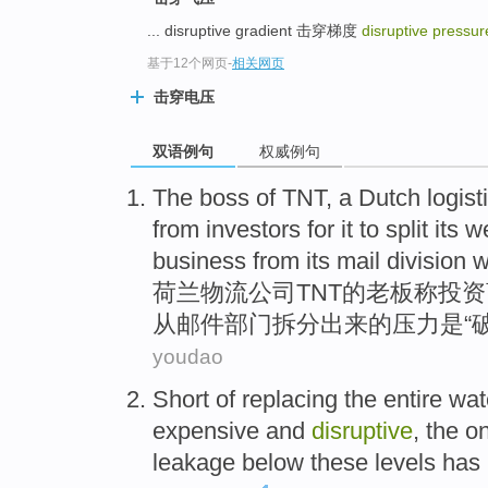
... disruptive gradient 击穿梯度
disruptive pressu
基于12个网页
-
相关网页
击穿电压
双语例句
权威例句
The boss
of
TNT
, a
Dutch
logist
from
investors
for it to
split
its w
business
from
its
mail
division
w
荷兰
物流
公司
TNT
的
老板
称
投资
从
邮件
部门
拆分
出来的
压力
是
“
youdao
Short
of
replacing
the
entire
wat
expensive
and
disruptive
,
the on
leakage
below these levels has