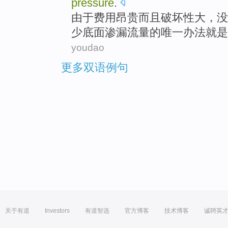
pressure
.
由于费用昂贵
而且
破坏性
大，
没
少
底面
渗漏流量
的
唯一
办法
就是
youdao
更多双语例句
关于有道
Investors
有道智选
官方博客
技术博客
诚聘英