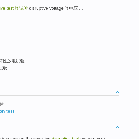
ive test
哗试验
disruptive voltage 哗电压 ...
坏性放电试验
试验
验
on test
s
has
passed
the
specified
disruptive
test
under
power