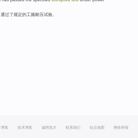
，
通过
了
规定
的工频
耐压
试验。
方博客
技术博客
诚聘英才
联系我们
站点地图
网络举报