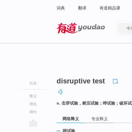
词典
翻译
有道精品课
中
有道 - 网易旗下搜索
disruptive test
目录
释义
n. 击穿试验，耐压试验；哗试验；破坏
用法
例句
网络释义
专业释义
go
哗试验