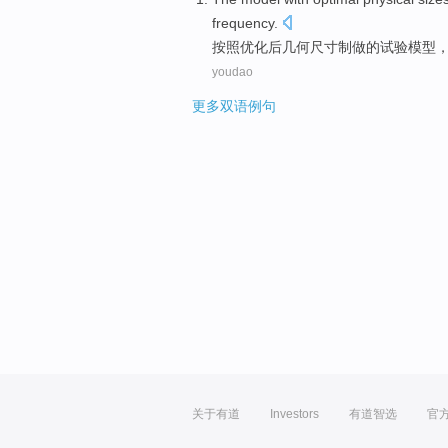
frequency
.
按照
优化
后几何
尺寸
制做的试验
模型
youdao
更多双语例句
关于有道
Investors
有道智选
官