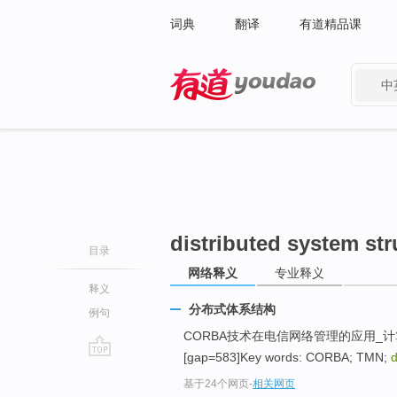
词典
翻译
有道精品课
中
有道 - 网易旗下搜索
distributed system str
目录
网络释义
专业释义
释义
分布式体系结构
例句
CORBA技术在电信网络管理的应用_计
[gap=583]Key words: CORBA; TMN;
d
go
基于24个网页
-
相关网页
top