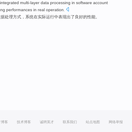
integrated multi-layer
data
processing
in
software account
ing
performances
in
real
operation
.
数据
处理
方式，系统
在
实际
运行
中
表现
出了
良好
的性能。
方博客
技术博客
诚聘英才
联系我们
站点地图
网络举报