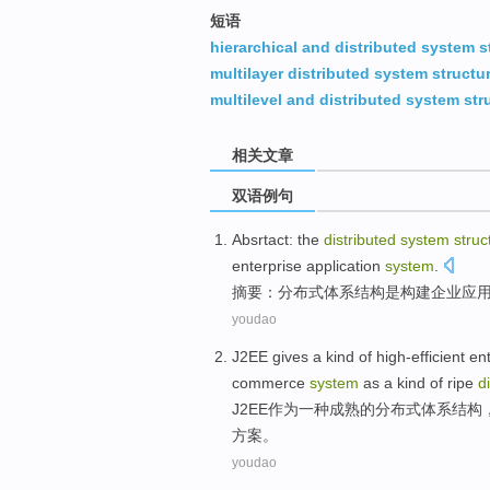
短语
hierarchical and distributed system s
multilayer distributed system structu
multilevel and distributed system str
相关文章
双语例句
Absrtact
:
the
distributed
system
struc
enterprise
application
system
.
摘要
：
分布式
体系
结构
是
构建
企业
应
youdao
J2EE gives
a
kind
of
high-efficient
en
commerce
system
as
a
kind of ripe
d
J2EE
作为
一
种
成熟
的
分布式
体系
结构
方案
。
youdao