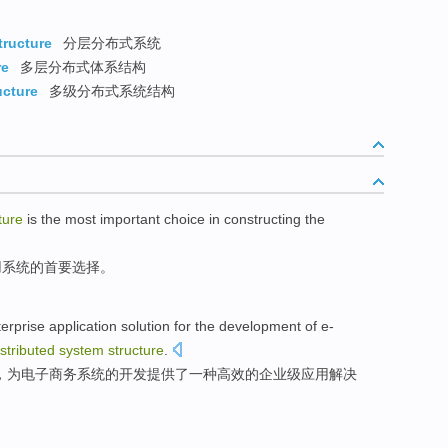
tructure
分层分布式系统
re
多层分布式体系结构
ucture
多级分布式系统结构
ture
is
the
most important
choice
in
constructing
the
用
系统
的
首要
选择
。
terprise
application
solution
for
the
development
of
e-
istributed
system
structure
.
，
为
电子商务
系统
的
开发
提供了一种
高效
的
企业级
应用
解决