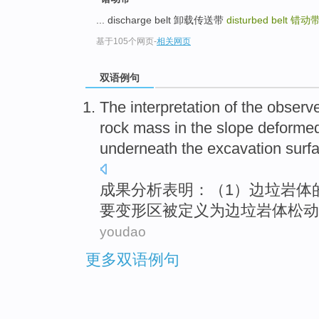
... discharge belt 卸载传送带
disturbed belt
错动
基于105个网页
-
相关网页
双语例句
The interpretation of
the
observ
rock mass
in
the
slope deforme
underneath the excavation surf
成果分析
表明
：（
1
）边垃
岩体
要
变形区被
定义
为
边垃岩体
松动
youdao
更多双语例句