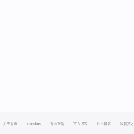
关于有道
Investors
有道智选
官方博客
技术博客
诚聘英